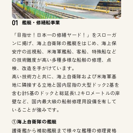
01
艦艇・修繕船事業
「目指せ！日本一の修繕ヤード！」をスローガ
ンに掲げ、海上自衛隊の艦艇をはじめ、海上保
安庁の巡視船、米海軍艦船、客船、特殊船など
の技術難度が高い多種多様な船舶の修理、点
検、改造を手がけています。
高い技術力と共に、海上自衛隊および米海軍基
地に隣接する立地と国内屈指の大型ドック2基を
含む計5基のドックと総延長1.2キロメートルの岸
壁など、国内最大級の船舶修理用設備を有して
いることが強みです。
①海上自衛隊の艦艇
護衛艦から補助艦艇まで様々な艦種の修理資格