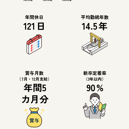
年間休日
平均勤続年数
121
日
14.5
年
賞与月数
新卒定着率
（7月・12月支給）
（3年以内）
年間
5
90
%
カ月分